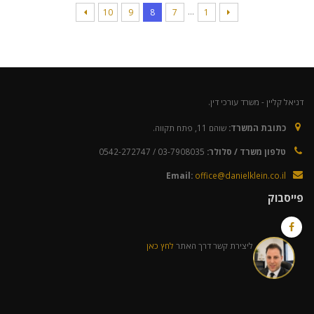
…
10
9
8
7
1
דניאל קליין - משרד עורכי דין.
כתובת המשרד:
שוהם 11, פתח תקווה.
טלפון משרד / סלולר:
03-7908035 / 0542-272747
Email:
office@danielklein.co.il
פייסבוק
ליצירת קשר דרך האתר
לחץ כאן