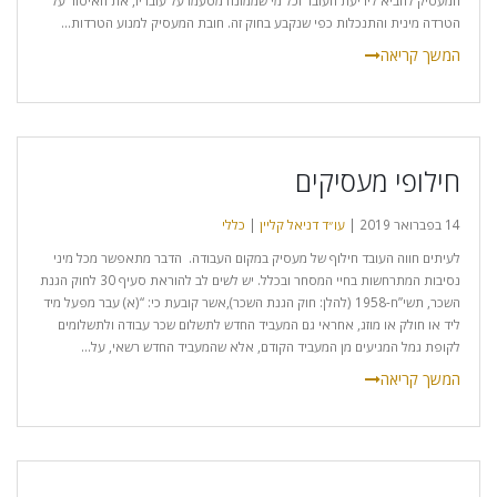
המעסיק להביא לידיעת העובד וכל מי שממונה מטעמו על עובדיו, את האיסור על
הטרדה מינית והתנכלות כפי שנקבע בחוק זה. חובת המעסיק למנוע הטרדות...
חילופי מעסיקים
14 בפברואר 2019 |
עו״ד דניאל קליין
|
כללי
לעיתים חווה העובד חילוף של מעסיק במקום העבודה. הדבר מתאפשר מכל מיני
נסיבות המתרחשות בחיי המסחר ובכלל. יש לשים לב להוראת סעיף 30 לחוק הגנת
השכר, תשי”ח-1958 (להלן: חוק הגנת השכר),אשר קובעת כי: “(א) עבר מפעל מיד
ליד או חולק או מוזג, אחראי גם המעביד החדש לתשלום שכר עבודה ולתשלומים
לקופת גמל המגיעים מן המעביד הקודם, אלא שהמעביד החדש רשאי, על...