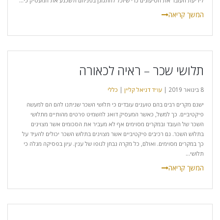
לידיעת העובד את הטיעונים כדי שיוכל להתגונן בפניהם ולשכנע את המעסיק כי...
תלושי שכר – ראיה לכאורה
8 בינואר 2019 |
עו״ד דניאל קליין
|
כללי
ישנם מקרים רבים בהם טוענים עובדים כי תלושי השכר שניתנו להם הם למעשה
פיקטיביים. כך למשל, כאשר המעסיק דואג להשמיט פרטים מהותיים מתלושי
השכר של העובד ובמקרים מסוימים אף לא מעביר את הסכומים אשר מצוינים
בתלוש השכר. גם רכיבים פיקטיביים אשר מצוינים בתלוש השכר יכולים להעיד על
כך במקרים מסוימים. ואולם, כל מקרה נבחן לגופו של ענין. עיון בפסיקה מגלה כי
תלושי...