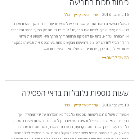
כימות סכום התביעה
16 בדצמבר 2018 |
עו״ד דניאל קליין
|
כללי
נשאלת השאלה האם התובע אשר מבקש להגיש תביעתו כנגד מאן דהוא ובמקרה
דנן – המעסיק. צריך לכמת את תביעתו ? או די לו כי יסתפק בסעד כספי והצהרתי
או הצהרתי גרידא. בהתאם לפסיקה הרווחת דרך המלך היא לשמוע את מלוא
ההליך מבלי להדרש לפיצולו ולמעשה מבקשים מהתובע לבסס את תביעתו כמקשה
אחת. ואולם, גם לכך, יש חריגים למשל: האם מגיש התובע...
שעות נוספות גלובליות בראי הפסיקה
10 בדצמבר 2018 |
עו״ד דניאל קליין
|
כללי
אפשרות תשלום “גמול שעות נוספות גלובלי” לא הוסדרה על ידי המחוקק, אך
במקרים מתאימים ובכפוף לתנאים מסוימים ניתן להכיר בה. תשלום שעות נוספות
גלובלי נעשה בדרך של תוספת קבועה, הנפרדת מהשכר, כשתוספת זו מגלמת
ממוצע שעות נוספות חודשי אשר כמכלול שקול לסכום שהיה מתקבל לכל הפחות