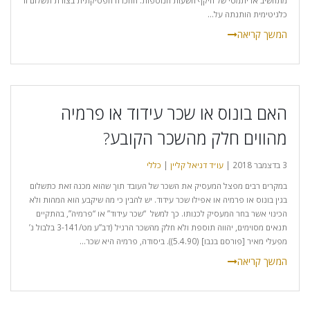
מתחשיב אריתמטי של היקף השעות הנוספות. ההכרה הפסיקתית בצורת תשלום זו
כלגיטימית הותנתה על...
האם בונוס או שכר עידוד או פרמיה
מהווים חלק מהשכר הקובע?
3 בדצמבר 2018 |
עו״ד דניאל קליין
|
כללי
במקרים רבים מפצל המעסיק את השכר של העובד תוך שהוא מכנה זאת כתשלום
בגין בונוס או פרמיה או אפילו שכר עידוד. יש להבין כי מה שיקבע הוא המהות ולא
הכינוי אשר בחר המעסיק לכנותו. כך למשל “שכר עידוד” או “פרמיה”, בהתקיים
תנאים מסוימים, יהווה תוספת ולא חלק מהשכר הרגיל (דב”ע מט/3-141 בלבול נ’
מפעלי מאיר [פורסם בנבו] (5.4.90)). ביסודה, פרמיה היא שכר...