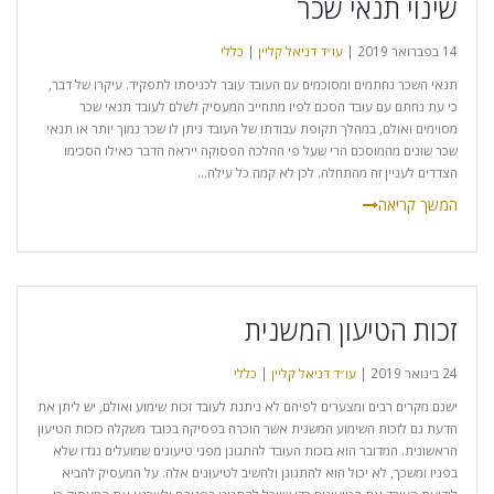
שינוי תנאי שכר
14 בפברואר 2019 |
עו״ד דניאל קליין
|
כללי
תנאי השכר נחתמים ומסוכמים עם העובד עובר לכניסתו לתפקיד. עיקרו של דבר,
כי עת נחתם עם עובד הסכם לפיו מתחייב המעסיק לשלם לעובד תנאי שכר
מסוימים ואולם, במהלך תקופת עבודתו של העובד ניתן לו שכר נמוך יותר או תנאי
שכר שונים מהמוסכם הרי שעל פי ההלכה הפסוקה ייראה הדבר כאילו הסכימו
הצדדים לעניין זה מהתחלה. לכן לא קמה כל עילה...
זכות הטיעון המשנית
24 בינואר 2019 |
עו״ד דניאל קליין
|
כללי
ישנם מקרים רבים ומצערים לפיהם לא ניתנת לעובד זכות שימוע ואולם, יש ליתן את
הדעת גם לזכות השימוע המשנית אשר הוכרה בפסיקה בכובד משקלה כזכות הטיעון
הראשונית. המדובר הוא בזכות העובד להתגונן מפני טיעונים שמועלים נגדו שלא
בפניו ומשכך, לא יכול הוא להתגונן ולהשיב לטיעונים אלה. על המעסיק להביא