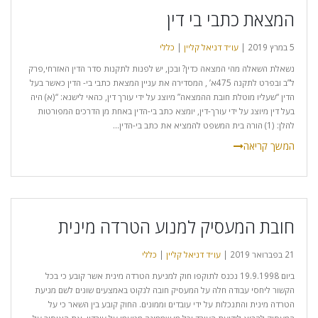
המצאת כתבי בי דין
5 במרץ 2019 |
עו״ד דניאל קליין
|
כללי
נשאלת השאלה מהי המצאה כדין? ובכן, יש לפנות לתקנות סדר הדין האזרחי,פרק
ל”ב ובפרט לתקנה 475א’ , המסדירה את עניין המצאת כתבי בי- הדין כאשר בעל
הדין “שעליו מוטלת חובת ההמצאה” מיוצג על ידי עורך דין, כהאי לישנא: “(א) היה
בעל דין מיוצג על ידי עורך-דין, יומצא כתב בי-הדין באחת מן הדרכים המפורטות
להלן: (1) הורה בית המשפט להמציא את כתב בי-הדין...
חובת המעסיק למנוע הטרדה מינית
21 בפברואר 2019 |
עו״ד דניאל קליין
|
כללי
ביום 19.9.1998 נכנס לתוקפו חוק למניעת הטרדה מינית אשר קובע כי בכל
הקשור ליחסי עבודה חלה על המעסיק חובה לנקוט באמצעים שונים לשם מניעת
הטרדה מינית והתנכלות על ידי עובדים וממונים. החוק קובע בין השאר כי על