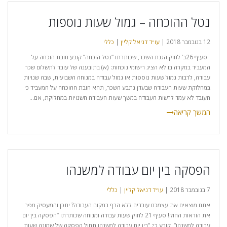
נטל ההוכחה – גמול שעות נוספות
12 בנובמבר 2018 |
עו״ד דניאל קליין
|
כללי
סעיף 26ב’ לחוק הגנת השכר, שכותרתו “נטל הוכחה” קובע חובת הוכחה על
המעביד במקרה בו לא הציג רישומי נוכחות: (א) בתובענה של עובד לתשלום שכר
עבודה, לרבות גמול שעות נוספות או גמול עבודה במנוחה השבועית, שבה שנויות
במחלוקת שעות העבודה שבעדן נתבע השכר, תהא חובת ההוכחה על המעביד כי
העובד לא עמד לרשות העבודה במשך שעות העבודה השנויות במחלוקת, אם...
הפסקה בין יום עבודה למשנהו
7 בנובמבר 2018 |
עו״ד דניאל קליין
|
כללי
אתם מוצאים את עצמכם עובדים ללא הרף במקום העבודה? יתכן והמעסיק מפר
את הוראות החוק! סעיף 21 לחוק שעות עבודה ומנוחה שכותרתו “הפסקה בין יום
עבודה למשנהו“, קובע כי: “בין יום עבודה למשנהו תחול הפסקה של שמונה שעות