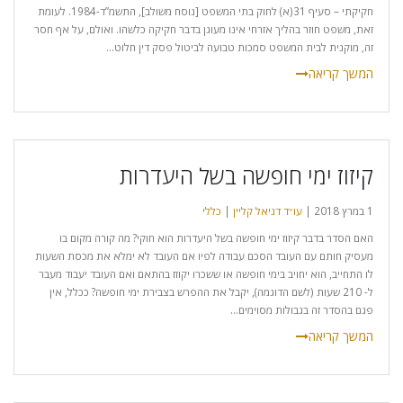
חקיקתי – סעיף 31(א) לחוק בתי המשפט [נוסח משולב], התשמ”ד-1984. לעומת
זאת, משפט חוזר בהליך אזרחי אינו מעוגן בדבר חקיקה כלשהו. ואולם, על אף חסר
זה, מוקנית לבית המשפט סמכות טבועה לביטול פסק דין חלוט...
קיזוז ימי חופשה בשל היעדרות
1 במרץ 2018 |
עו״ד דניאל קליין
|
כללי
האם הסדר בדבר קיזוז ימי חופשה בשל היעדרות הוא חוקי? מה קורה מקום בו
מעסיק חותם עם העובד הסכם עבודה לפיו אם העובד לא ימלא את מכסת השעות
לו התחייב, הוא יחויב בימי חופשה או ששכרו יקוזז בהתאם ואם העובד יעבוד מעבר
ל- 210 שעות (לשם הדוגמה), יקבל את ההפרש בצבירת ימי חופשה? ככלל, אין
פגם בהסדר זה בגבולות מסוימים...