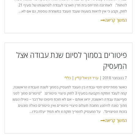
לפחות“. לאחרונה התייחס בית הדין הארצי לעבודה לפרשנותו של סעיף 21
לחוק, וקבע כי אין לראות בשעות שעבד העובד במשמרת נוספת, גם אם לא...
פיטורים בסמוך לסיום שנת עבודה אצל
המעסיק
7 בנובמבר 2018 |
עו״ד דניאל קליין
|
כללי
כאשר מסתיימים יחסי עבודה בין העובד למעסיק בסמוך לשנת העבודה הראשונה,
קמה לעובד החזקה הקבועה בסעיף 3 לחוק פיצויי פיטורים: “פיטורים סמוך לפני
סוף שנת עבודה ראשונה, יראו אותם – אם לא הוכח היפוכו של דבר – כאילו נעשו
מתוך כוונה להימנע מחובת תשלום פיצויי פיטורים ואין פיטורים כאלה פוגעים
בזכות הפיצויים“. על המעסיק להפריך חזקה זו ולא תמיד יעלה בידו...