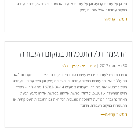
חל הן על עובדת קבועה והן על עובדת ארעית או זמנית ובלבד שעובדת זו עבדה
במקום עבודתה אצל אותו מעסיק...
התעמרות / התנכלות במקום העבודה
30 באוגוסט 2017 |
עו״ד דניאל קליין
|
כללי
זכות בסיסית לעובד כי ירגיש עצמו בטוח במקום עבודתו ולא יחווה התעמרות ו/או
התעללות ו/או התעמרות במקום עבודתו הן מצד המעסיק והן מצד עמיתיו לעבודה.
השכיל לבטא זאת בית הדין לעבודה ב סע”ש 16783-04-14 גיא אליהו – משרד
ראש הממשלה, 1.5.2016; להלן: פרשת אליהו). בפרשת אליהו נקבע: “בעת
האחרונה גברה המודעת להעסקה פוגענית הנקראת גם התנכלות תעסוקתית או
התעמרות במקום העבודה. מדובר...