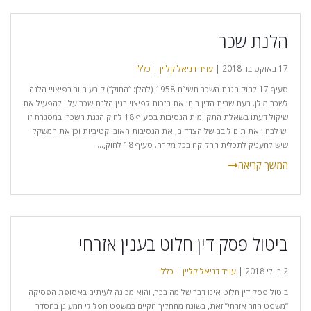
הלנת שכר
17 באוקטובר 2018 |
עו״ד דניאל קליין
|
כללי
סעיף 17 לחוק הגנת השכר תשי”ח-1958 (להלן: “החוק“) קובע חיוב בפיצויי הלנה
לשכר מולן. בעת שבית הדין בוחן את הזכות לפיצוי בגין הלנת שכר עליו להפעיל את
שיקול דעתו בשאלת התקיימות הנסיבות בסעיף 18 לחוק הגנת השכר. במסגרת זו
יש לבחון את תום ליבם של הצדדים, את הנסיבות האובייקטיביות וכן את המשקל
שיש להעניק לתכלית החקיקה בכל מקרה. סעיף 18 לחוק,...
ביטול פסק דין חלוט בענין אזרחי
2 ביולי 2018 |
עו״ד דניאל קליין
|
כללי
ביטול פסק דין חלוט אינו דבר של מה בכך, והוא מכונה לעיתים באסופת הפסיקה
“משפט חוזר אזרחי” זאת, בשונה מההליך הקיים במשפט הפלילי המעוגן בהסדר