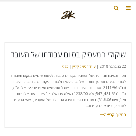
שיקולי המעסיק בסיום עבודתו של העובד
22 בנובמבר 2018 |
עו״ד דניאל קליין
|
כללי
הפררוגטיבה הניהולית של המעביד מקנה לו סמכות לעשות שינויים במקום העבודה
לצורך תפעולו השוטף והתקין של מקום עסקו ולצורך הפקת המרב ממקום העבודה
(בג”צ 8111/96 הסתדרות העובדים החדשה נ’ התעשייה האווירית לישראל בע”מ,
פ”ד נ”ח/6 481, 547; ע”ע 1238/00 נאילה עבדאלגני נ’ עיריית אום אל פחם
ואח’, מיום 31.8.06). במסגרת הפררוגטיבה הניהולית של המעביד, רשאי המעביד
לפטר עובדים או להעבירם...