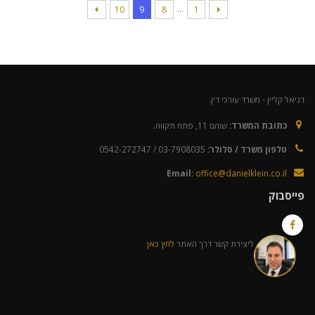
…
10
9
8
1
דניאל קליין - משרד עורכי דין.
כתובת המשרד:
שוהם 11, פתח תקווה.
טלפון משרד / סלולר:
03-7908035 / 0542-272747
Email:
office@danielklein.co.il
פייסבוק
ליצירת קשר דרך האתר
לחץ כאן