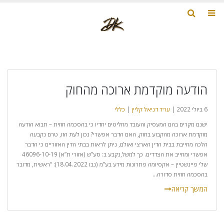
הודעה מוקדמת ארוכה מהחוק
6 ביולי 2022 |
עו״ד דניאל קליין
|
כללי
ישנם מקרים בהם המעסיק והעובד מחליטים יחדיו כי בהסכמה חוזית – תבוא הודעה
מוקדמת ארוכה מהקבוע בחוק, האם הדבר אפשרי? נכון לעת הזו, טרם נקבעה
הלכה מחייבת בבית הדין הארצי ואולם, ניתן לראות בבתי הדין האזוריים כי הדבר
אפשרי ומחייב את הצדדים. כך למשל,נקבע ב: סע”ש (אזורי ת”א) 46096-10-19
שלי פיינשטיין – אקסיומה פתרונות מידע בע”מ (נבו 18.04.2022)‏‏: “ראשית, מדובר
בהסכמה חוזית סדורה...