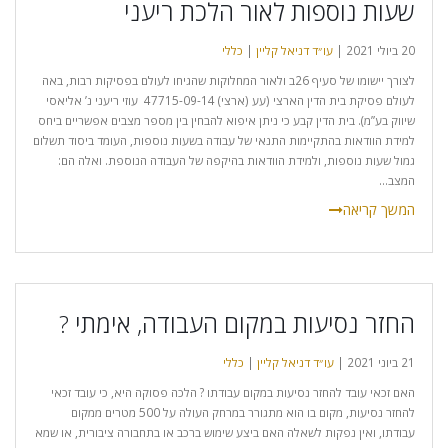
שעות נוספות לאור הלכת ריעני
20 ביולי 2021 |
עו״ד דניאל קליין
|
כללי
לצורך יישומו של סעיף 26ב ולאור המחלוקות שהגיחו לעולם בפסיקות רבות, באה
לעולם פסיקת בית הדין הארצי (עע (ארצי) 47715-09-14‏ ‏ עוזי ריעני נ’ אליאסי
שיווק בע”מ). בית הדין קבע כי ניתן איפוא להבחין בין מספר מצבים אפשריים ביחס
למידת הוודאות בהתקיימות התנאי של עבודה בשעות נוספות, העומד ביסוד תשלום
גמול שעות נוספות, ולמידת הוודאות בהיקפה של העבודה הנוספת. ואלה הם:
המצב...
החזר נסיעות במקום העבודה, אימתי ?
21 ביוני 2021 |
עו״ד דניאל קליין
|
כללי
האם זכאי עובד להחזר נסיעות במקום עבודתו ? הלכה פסוקה היא, כי עובד זכאי
להחזר נסיעות, מקום בו הוא מתגורר במרחק העולה על 500 מטרים ממקום
עבודתו, ואין נפקות לשאלה האם ביצע שימוש ברכב או בתחבורה ציבורית, או שמא