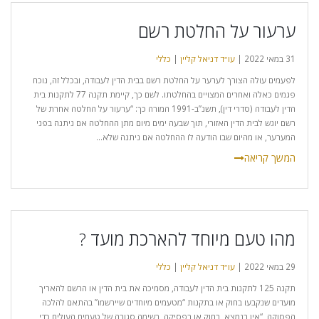
ערעור על החלטת רשם
31 במאי 2022 |
עו״ד דניאל קליין
|
כללי
לפעמים עולה הצורך לערער על החלטת רשם בבית הדין לעבודה, ובכלל זה, נוכח
פגמים כאלה ואחרים המצויים בהחלטתו. לשם כך, קיימת תקנה 77 לתקנות בית
הדין לעבודה (סדרי דין), תשנ”ב-1991 המורה כך: “ערעור על החלטה אחרת של
רשם יוגש לבית הדין האזורי, תוך שבעה ימים מיום מתן ההחלטה אם ניתנה בפני
המערער, או מהיום שבו הודעה לו ההחלטה אם ניתנה שלא...
מהו טעם מיוחד להארכת מועד ?
29 במאי 2022 |
עו״ד דניאל קליין
|
כללי
תקנה 125 לתקנות בית הדין לעבודה, מסמיכה את בית הדין או הרשם להאריך
מועדים שנקבעו בחוק או בתקנות “מטעמים מיוחדים שיירשמו” בהתאם להלכה
הפסוקה, “אין בנמצא, בחוק או בפסיקה, רשימה סגורה של טעמים העולים כדי