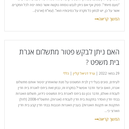
“טעם מיוחד”. ספק אף אם ניתן לגבש נוסחה נוקשה אשר כוחה יפה לכל המקרים.
אשר על כן, יש לבחון כל מקרה על נסיבותיו הוא”. (עא”ח (ארצי)...
האם ניתן לבקש פטור מתשלום אגרת
בית משפט ?
29 במאי 2022 |
עו״ד דניאל קליין
|
כללי
לעיתים, פונים בעלי דין לבית המשפט על מנת שהאחרון יפטור אותם מתשלום
אגרה, האם וכיצד הדבר אפשרי? במקרה זה, נבחן זאת ביחס לאגרת בית הדין
לעבודה ואולם, הדבר נכון גם ביחס לאגרת בית המשפט כידוע, תשלום האגרות
בבתי הדין הוסדר בתקנות בית הדין לעבודה (אגרות), התשס”ח-2008 (להלן:
התקנות או תקנות האגרות). בעניין האגרות הנגבות בבתי הדין קבע בית הדין
הארצי כי...