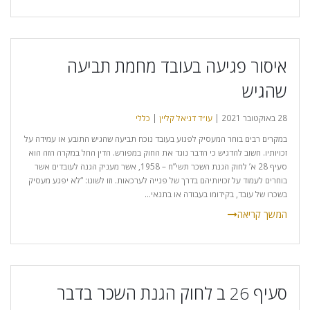
איסור פגיעה בעובד מחמת תביעה
שהגיש
28 באוקטובר 2021 |
עו״ד דניאל קליין
|
כללי
במקרים רבים בוחר המעסיק לפגוע בעובד נוכח תביעה שהגיש התובע או עמידה על
זכויותיו. חשוב להדגיש כי הדבר נוגד את החוק במפורש. הדין החל במקרה הזה הוא
סעיף 28 א’ לחוק הגנת השכר תשי”ח – 1958, אשר מעניק הגנה לעובדים אשר
בוחרים לעמוד על זכויותיהם בדרך של פנייה לערכאות. וזו לשונו: “לא יפגע מעסיק
בשכרו של עובד, בקידומו בעבודה או בתנאי...
סעיף 26 ב לחוק הגנת השכר בדבר