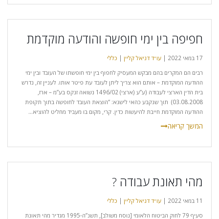
חפיפה בין ימי חופשה והודעה מוקדמת
17 במאי 2022 |
עו״ד דניאל קליין
|
כללי
רבים הם המקרים בהם מבקש המעסיק לחפוף בין ימי חופשתו של העובד ובין ימי
ההודעה המוקדמת – אותם הוא צריך ליתן לעובד עת פיטר אותו. לעניין זה, נדרש
בית הדין הארצי לעבודה (ע”ע (ארצי) 1496/02 נשואה זנקס בע”מ – ארז,
03.08.2008) תוך שנקבע כהאי לישנא: “הוצאת העובד לחופשה בתוך תקופת
ההודעה המוקדמת חייבת להיעשות כדין. קרי, מקום בו מעביד מחליט להוציא...
מהי תאונת עבודה ?
11 במאי 2022 |
עו״ד דניאל קליין
|
כללי
סעיף 79 לחוק הביטוח הלאומי [נוסח משולב], תשנ”ה-1995 מגדיר מהי תאונת