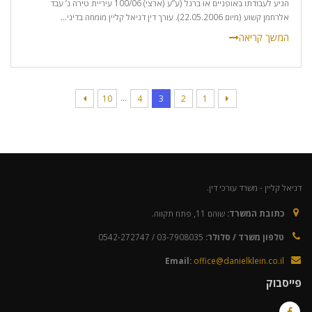
הגיע לעבודתו באופניים או ברגל (ע”ע (ארצי) 100/06 עיריית טירה נ’ עבד
אלרחמן קשוע (מיום 22.05.2006). עורך דין דניאל קליין מומחה בדיני...
…
10
4
3
2
1
דניאל קליין - משרד עורכי דין.
כתובת המשרד:
שוהם 11, פתח תקווה.
טלפון משרד / סלולר:
03-7908035 / 0542-272747
Email:
office@danielklein.co.il
פייסבוק