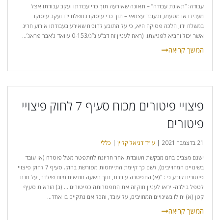
עבודה: “תאונת עבודה” – תאונה שאירעה תוך כדי עבודתו ועקב עבודתו אצל
מעבידו או מטעמו, ובעובד עצמאי – תוך כדי עיסוקו במשלח ידו ועקב עיסוקו
במשלח ידו; הלכה פסוקה היא, כי על התובע להוכיח שאירע בעבודתו אירוע חריג
אשר יכול והביא לפגיעתו. (ראה לעניין זה דב”ע נ”ג/0-153 עוואד ג’אבר פראג’...
פיצויי פיטורים מכוח סעיף 7 לחוק פיצויי
פיטורים
21 בדצמבר 2021 |
עו״ד דניאל קליין
|
כללי
ישנם מצבים בהם מבקשת העובדת אחר הריונה להתפטר משל פוטרה (או עובד
בשינויים המחוייבים), לשם כך קיימת התייחסות מפורשת בחוק. סעיף 7 לחוק פיצויי
פיטורים קובע כי : “(א) התפטרה עובדת, תוך תשעה חודשים מיום שילדה, על מנת
לטפל בילדה- יראו לעניין חוק זה את התפטרותה כפיטורים…. (ב) הוראות סעיף
קטן (א) יחולו בשינויים המחויבים, על עובד, והכל אם נתקיים בו אחד...