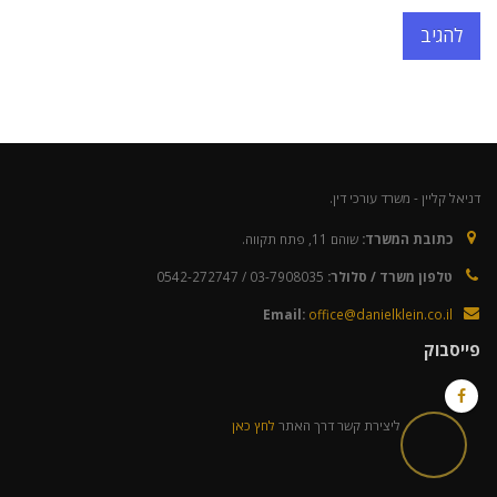
דניאל קליין - משרד עורכי דין.
כתובת המשרד:
שוהם 11, פתח תקווה.
טלפון משרד / סלולר:
03-7908035 / 0542-272747
Email:
office@danielklein.co.il
פייסבוק
ליצירת קשר דרך האתר
לחץ כאן