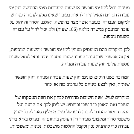
מעסיק יכול לקזז ימי חופשה או שעות היעדרות מימי החופשה בגין ימי
עבודה חסרים הואיל וניתן לראות בעובד שאינו מגיע לעבודה כנדרש
למקום העבודה, כעובד אשר מצוי בחופשה. ואולם, הסדר זה יחול על
עובד המועסק במשרה מלאה (186 שעות) ולא יכול לחול על עבודה
בשעות נוספות.
לכן במקרים בהם המעסיק מעונין לקזז ימי חופשה מהשעות הנוספות,
אין זה אפשרי, שכן עובד העובד שעות נוספות יהיה זכאי לגמול שעות
נוספות על פי חוק שעות עבודה ומנוחה.
המדובר בשני חוקים שונים: חוק שעות עבודה ומנוחה וחוק חופשה
שנתית, ואין לבצע ביניהם כל ערבוב כזה או אחר.
במקרים לעיל, ישנה חשיבות מהותית לבחון את חוזה העסקתו של
העובד ואת האופן בו חושבו זכויותיו- יש ליתן לכך את הדעת ועל
המקרה ו/או ההסדר להבחן לגופו של ענין. מומלץ מאוד לקבל ייעוץ
משפטי סדור ומקצועי מעורך דין העוסק בתחום זה ובפרט בקיא בדיני
עבודה כדי להתנהל נכון ולקבל החלטות מושכלות, נכונות ומשפטיות.