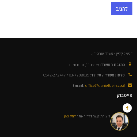
דניאל קליין - משרד עורכי דין.
כתובת המשרד:
שוהם 11, פתח תקווה.
טלפון משרד / סלולר:
03-7908035 / 0542-272747
Email:
office@danielklein.co.il
פייסבוק
ליצירת קשר דרך האתר
לחץ כאן