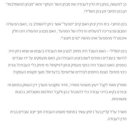
כך למעשה, בוחן בית הדין לעבודה את מבחן העזר העיקרי והוא “מבחן ההשתלבות”
הן בפן החיובי והן בפן השלילי.
בפן החיובי- בית הדין יבחן האם קיים “מפעל” אשר ניתן להשתלב בו ; האם הפעולה
המבוצעת צריכה לפעולתו הרגילה של המפעל ; האם מבצע הפעולה הינו חלק
אינטגרלי מהמפעל ואינו מהווה “גורם חיצוני”.
בפן השלילי – האם העובד היה מחויב לבצע את העבודה בעצמו או שמא ניתן היה
להיעזר בעובדים נוספים לשם ביצוע העבודה וכן, האם מועסקים על ידו עובדים
נוספים. האם העובד היה כפוף מעסיק ונתון לפיקוחו? מי סיפק כלי העבודה? צורת
ניכוי מיסים? הצגת היחסים לצדדים שלישיים? בלעדיות? משך תקופת העסקה?
מומלץ מאוד לקבל ייעוץ משפטי מסודר, סדור ומקצועי מעורך דין העוסק בתחום זה
ובפרט בקיא בדיני עבודה כדי להתנהל נכון ולקבל החלטות מושכלות, נכונות
ומשפטיות.
משרד עו”ד קליין בעל ניסיון עשיר בתחומי משפט העבודה תוך ייצוג עובדים בבית
הדין לעבודה.