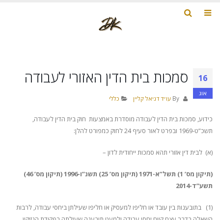
סמכות בית הדין האזורי לעבודה
16
אוג
By
עו״ד דניאל קליין
כללי
כידוע, סמכות בית הדין לעבודה מוסדרת באמצעות חוק בית הדין לעבודה,
תשכ”ט-1969 ובפרט לאור סעיף 24 לחוק כמפורט להלן:
(א) לבית דין אזורי תהא סמכות ייחודית לדון –
(תיקון מס’ 1) תשל”א-1971 (תיקון מס’ 25) תשנ”ו-1996 (תיקון מס’ 46)
תשע”ד-2014
(1) בתובענות בין עובד או חליפו למעסיק או חליפו שעילתן ביחסי עבודה, לרבות
השאלה בדבר עצם קיום יחסי עבודה ולמעט תובענה שעילתה בפקודת הנזיקין