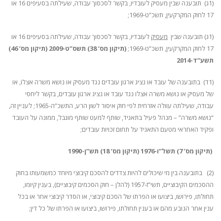
(1ג) תובענה שבין מעסיק לעובדיו, בקשר לסכסוך עבודה, שעילתה בסעיפים 16 או
17 לחוק המקרקעין, תשכ”ט-1969;
(1ג) תובענה שבין
מעסיק
לעובדיו, בקשר לסכסוך עבודה, שעילתה בסעיפים 16 או
17 לחוק המקרקעין, תשכ”ט-1969;
(תיקון מס’ 38) תשס”ט-2009 (תיקון מס’ 46)
תשע”ד-2014
(1ד) בתובענה של עובד או נציג ארגון עובדים נגד מעסיק או נושא משרה אצלו, או
של מעסיק או נושא משרה אצלו נגד עובד או נציג ארגון עובדים, בקשר ליחסי
עבודה, שעילתה עוולה אזרחית לפי חוק איסור לשון הרע, התשכ”ה-1965; לעניין זה,
“נושא משרה” – מנהל פעיל בתאגיד, שותף למעט שותף מוגבל, ממונה על העובד
ופקיד האחראי מטעם התאגיד על תחום זכויות עובדים;
(תיקון מס’ 7) תשל”ו-1976 (תיקון מס’ 18) תש”ן-1990
(2) בתובענה בין מי שיכולים להיות צדדים להסכם קיבוצי מיוחד כמשמעותו בחוק
ההסכמים הקיבוציים, תשי”ז-1957 (להלן – חוק הסכמים קיבוציים), בענין קיומו,
תחולתו, פירושו, ביצועו או הפרתו של הסכם קיבוצי, או הסדר קיבוצי אחר או בכל
ענין אחר הנובע מהם או בענין תחולתו, פירושו, ביצועו או הפרתו של כל דין;