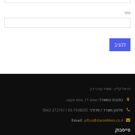
אתר
דניאל קליין - משרד עורכי דין.
כתובת המשרד:
שוהם 11, פתח תקווה.
טלפון משרד / סלולר:
03-7908035 / 0542-272747
Email:
office@danielklein.co.il
פייסבוק