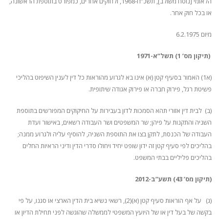
הלאומי [נוסח משולב], תשכ”ח-1968, ולחוקים אחרים, כמפורט בתוספת הראשונה,
או בכל חוק אחר.
מיום 6.2.1975
(תיקון מס’ 1) תשל”א-1971
(א1) האמור בסעיף קטן (א) אינו בא לגרוע מהוראות כל דין לענין השיפוט בהליכי
פשיטת רגל, פירוק חברה או פירוק אגודה שיתופית.
(ב) לבית דין אזורי תהא הסמכות לדון בעבירות על החיקוקים המפורשים בתוספת
השניה והתקנות על פיהן; שר המשפטים ושר העבודה רשאים, באישור ועדת
העבודה של הכנסת, לתקן בצו את התוספת השניה, להוסיף עליה ולגרוע ממנה;
בהליכים לפי סעיף קטן זה ידון שופט יחיד ויחולו סדרי הדין ודיני הראיות החלים
בהליכים פליליים בבתי המשפט.
(תיקון מס’ 43) תשע”ב-2012
(ג) על אף הוראות סעיף קטן (א)(2), רשאי נשיא בית הדין הארצי או סגנו, על פי
בקשה של בעל דין או של היועץ המשפטי לממשלה שהוגשה לפני תחילת הדיון או