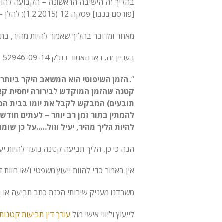
בהליך זה הישיבה הראשונה – הקבועה להוכחות 
[פורסם בנבו] פסקה 12 (1.2.2015); להלן – “
מאחר ומדובר בהליך שאמור להיות מהיר, בתי
בעניין זה, ראו האמור בת”ק 52946-09-14
ו
“..
הזמן השיפוטי הוא המשאב היקר ביותר
קטנה שהזמן המוקדש לבירורה יחסית קצר
תובעים) המבקש לקבל את יומו בבית המ
להמתין בתור זמן רב יותר – לעתים חודש
להיות הליך מהיר, יעיל וזול…..על כן שו
הנה כי כן, הליך תביעה קטנה נועד להיות יעי
אין באמור כדי להוות ייעוץ משפטי ו/או חוות 
משרדנו מעניק שירותי הכנת כתב תביעה או ה
לייעוץ וליווי אישי מול
עורך דין תביעות קטנות