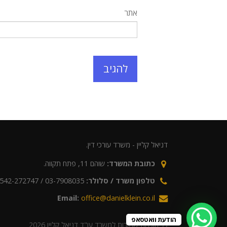
אתר
דניאל קליין - משרד עורכי דין.
כתובת המשרד:
שוהם 11, פתח תקווה.
טלפון משרד / סלולר:
03-7908035 / 0542-272747
Email:
office@danielklein.co.il
הודעת וואטסאפ
כל הזכויות שמורות למשרד עו"ד דניאל קליין 2026