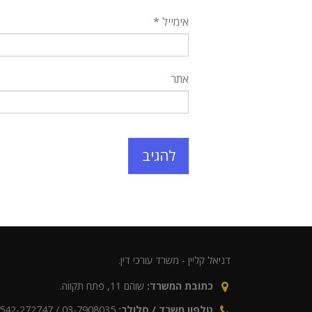
אימייל
*
אתר
דניאל קליין - משרד עורכי דין.
כתובת המשרד:
שוהם 11, פתח תקווה.
טלפון משרד / סלולר:
03-7908035 / 0542-272747