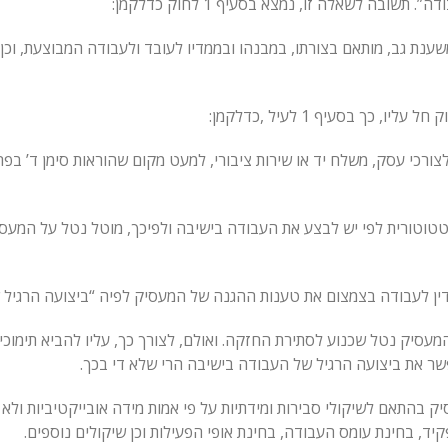
בה לשאלה זו, נמצא בסעיף 1 לחוק כדלקמן:
ענת גב, מותאם בצורתו, במבנהו ובממדיו לעובד ולעבודה המבוצעת, וכן הד
כך בסעיף 1 לעיל ,כדלקמן:
צורכי עסק, משלח יד או שירות ציבורי, למעט מקום שהוראות סימן ד’ ב
וטורית לפי יש לבצע את העבודה בישיבה ולפיכך, מוטל נטל על המעסיק 
 הדין לעבודה בצמצום את טענות ההגנה של המעסיק לפיה “ביצועה הרגיל 
עסיק נטל שכנוע לסתירת החזקה. ואולם, לצורך כך, עליו להביא תימוכין
פשר את ביצועה הרגיל של העבודה בישיבה הרי שלא די בכך.
יק בהתאם לשיקולי סבירות ומידתיות על פי אמות מידה אובייקטיביות ולא
קיד, בחינת עומס העבודה, בחינת אופי הפעילות וכן שיקולים נוספים.