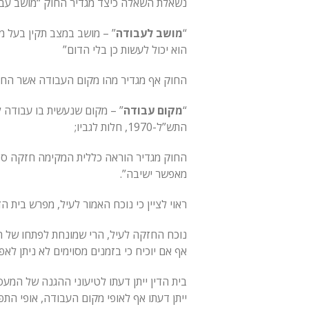
נשאלת השאלה כיצד מגדיר החוק “מושב עבודה”. תשו
“
מושב לעבודה
” – מושב במצב תקין בעל מש
הוא יכול לעשות כן בלי הדום”
החוק אף מגדיר מהו מקום העבודה אשר החוק חל עליו, 
“
מקום עבודה
” – מקום שנעשית בו עבודה ל
התש”ל-1970, חלות לגביו;
החוק מגדיר הוראה כללית המקימה חזקה סטט
מאפשר ישיבה”.
ראוי לציין כי נוכח האמור לעיל, מפרש בית
נוכח החזקה לעיל, הרי שמונחת לפתחו של המ
אף אם יוכיח כי בזמנים מסוימים לא ניתן לא
בית הדין ייתן דעתו לטיעוני ההגנה של המעס
ייתן דעתו אף לאופי מקום העבודה, אופי התפ