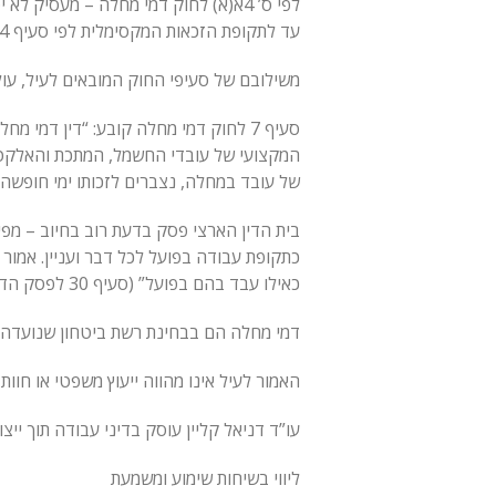
לפי ס’ 4א(א) לחוק דמי מחלה – מעסי
עד לתקופת הזכאות המקסימלית לפי סעיף 4.
משילובם של סעיפי החוק המובאים לעיל, עול
של עובד במחלה, נצברים לזכותו ימי חופשה ג
בית הדין הארצי פסק בדעת רוב בחיוב – מפ
כתקופת עבודה בפועל לכל דבר ועניין. אמור 
כאילו עבד בהם בפועל” (סעיף 30 לפסק הדין).
דמי מחלה הם בבחינת רשת ביטחון שנועדה ל
האמור לעיל אינו מהווה ייעוץ משפטי או חוו
עו”ד דניאל קליין עוסק בדיני עבודה תוך ייצו
ליווי בשיחות שימוע ומשמעת