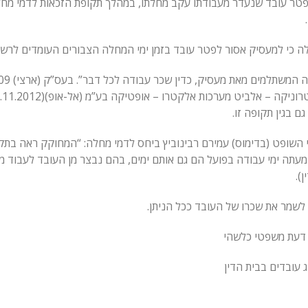
ק לא יפטר עובד שנעדר מעבודתו עקב מחלתו, במהלך תקופת הזכאות לדמי מח
ה כי למעסיק אסור לפטר עובד בזמן ימי המחלה הצבורים העומדים לרשותו
ם בגין תקופה זו.
י השופט (בדימוס) עמירם רבינוביץ ביחס לדמי מחלה: “המחוקק ראה בת
מעתה ימי עבודה בפועל הם גם אותם ימים, בהם נבצר מן העובד לעבוד מס
שמר את שכרו של העובד ככל הניתן.
ת דעת משפטי כלשהי
ג עובדים בבית הדין