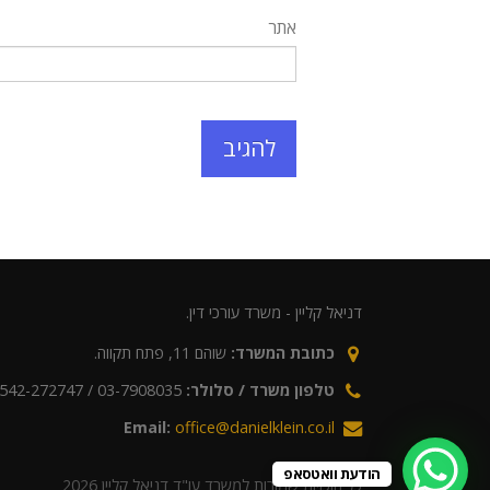
אתר
דניאל קליין - משרד עורכי דין.
כתובת המשרד:
שוהם 11, פתח תקווה.
טלפון משרד / סלולר:
03-7908035 / 0542-272747
Email:
office@danielklein.co.il
הודעת וואטסאפ
כל הזכויות שמורות למשרד עו"ד דניאל קליין 2026