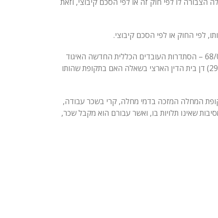
לה הצבורה לו לפי חוק זה או לפי הסכם קיבוצי, וזאת
, לפי החוק או לפי הסכם קיבוצי.
סעיף 7 לחוק דמי מחלה קובע: “דין דמי מחלה המשתלמים מאת מעסיק, כדין שכר עבודה לכל דבר”. בעס”ק (ארצי) 68/09 – הסתדרות העובדים הכללית החדשה האיגוד
המקצועי של עובדי החשמל, המתכת והאלקטרוניקה – אלביט מערכות אלקטרו – אופטיקה בע”מ (אל-אופ)(29.11.2012) דן בית הדין הארצי בשאלה האם בתקופת שהותו
קופת המחלה המזכה בדמי מחלה, קרי בשכר עבודה,
יבות שאינו תלויות בו, ואשר עבורם הוא מקבל שכר,