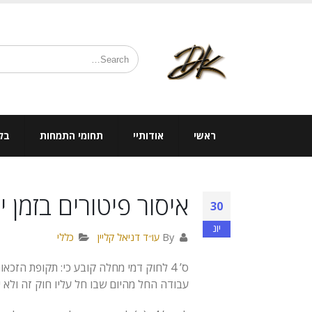
ראשי
אודותיי
תחומי התמחות
בלו
איסור פיטורים בזמן 
30
יונ
By
עו״ד דניאל קליין
כללי
ס’ 4 לחוק דמי מחלה קובע כי: תקופת ה
עבודה החל מהיום שבו חל עליו חוק זה ולא יותר מ-