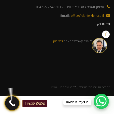
טלפון משרד / סלולר:
03-7908035 / 0542-272747
Email:
office@danielklein.co.il
פייסבוק
ליצירת קשר דרך האתר
לחץ כאן
כל הזכויות שמורות למשרד עו"ד דניאל קליין 2026
הודעת וואטסאפ
צלצלו עכשיו !