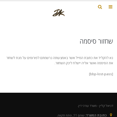
שחזור סיסמה
נא להקליד את כתובת המייל אשר באמצעותה נרשמתם לפורומים על מנת לשחזר
את הסיסמה ואשר אליה יישלח לינק השחזור.
[bbp-lost-pass]
דניאל קליין - משרד עורכי דין.
כתובת המשרד:
שוהם 11, פתח תקווה.